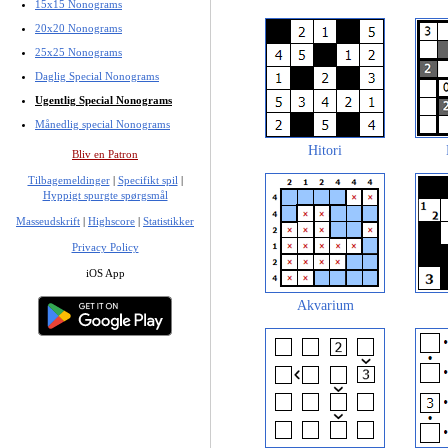
15x15 Nonograms
20x20 Nonograms
25x25 Nonograms
Daglig Special Nonograms
Ugentlig Special Nonograms
Månedlig special Nonograms
Hitori
Bliv en Patron
Tilbagemeldinger
|
Specifikt spil
|
Hyppigt spurgte spørgsmål
Masseudskrift
|
Highscore
|
Statistikker
Privacy Policy
iOS App
Akvarium