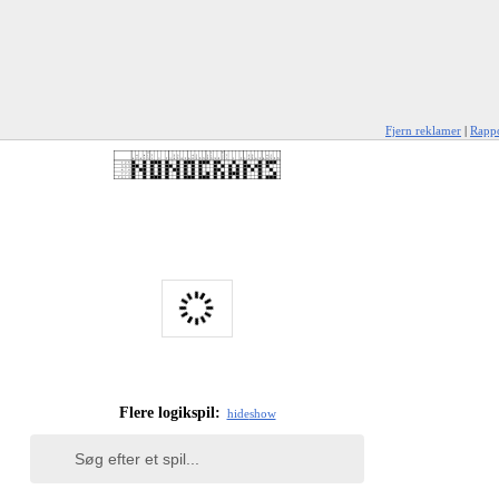
Fjern reklamer
|
Rappo
Flere logikspil:
hide
show