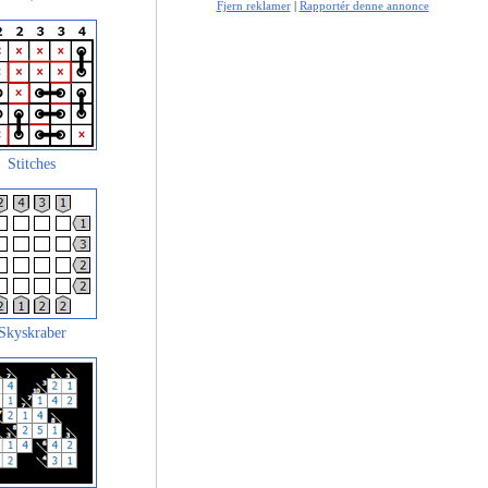
Fjern reklamer
|
Rapportér denne annonce
Stitches
Skyskraber