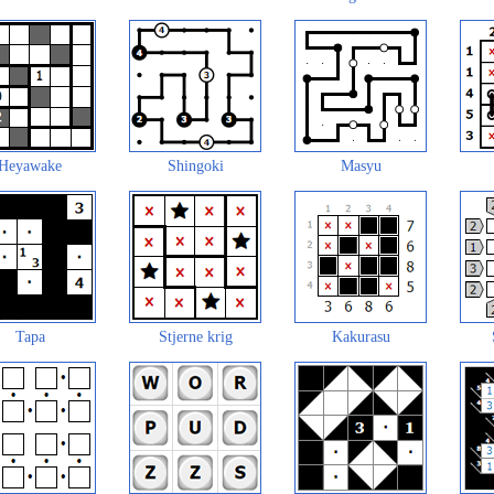
Heyawake
Shingoki
Masyu
Tapa
Stjerne krig
Kakurasu