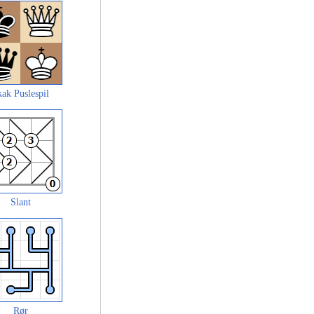
ak Puslespil
Slant
Rør