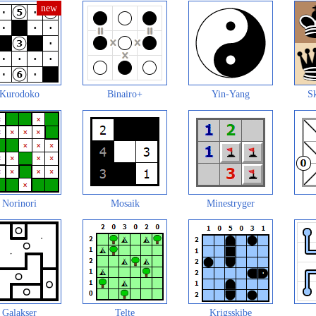
Kurodoko
Binairo+
Yin-Yang
Sk
Norinori
Mosaik
Minestryger
Galakser
Telte
Krigsskibe