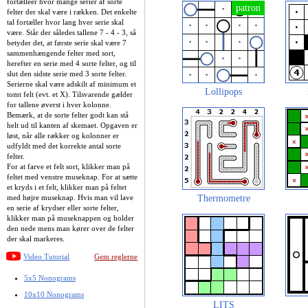
fortælleer hvor mange serier af sorte
felter der skal være i rækken. Det enkelte
tal fortæller hvor lang hver serie skal
være. Står der således tallene 7 - 4 - 3, så
betyder det, at første serie skal være 7
sammenhængende felter med sort,
herefter en serie med 4 sorte felter, og til
slut den sidste serie med 3 sorte felter.
Serierne skal være adskilt af minimum et
Lollipops
tomt felt (evt. et X). Tilsvarende gælder
for tallene øverst i hver kolonne.
Bemærk, at de sorte felter godt kan stå
helt ud til kanten af skemaet. Opgaven er
løst, når alle rækker og kolonner er
udfyldt med det korrekte antal sorte
felter.
For at farve et felt sort, klikker man på
feltet med venstre museknap. For at sætte
et kryds i et felt, klikker man på feltet
med højre museknap. Hvis man vil lave
Thermometre
en serie af krydser eller sorte felter,
klikker man på museknappen og holder
den nede mens man kører over de felter
der skal markeres.
Video Tutorial
Gem reglerne
5x5 Nonograms
10x10 Nonograms
LITS