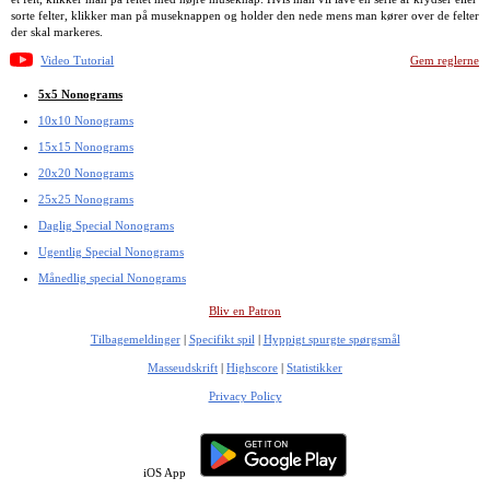
sorte felter, klikker man på museknappen og holder den nede mens man kører over de felter
der skal markeres.
Video Tutorial
Gem reglerne
5x5 Nonograms
10x10 Nonograms
15x15 Nonograms
20x20 Nonograms
25x25 Nonograms
Daglig Special Nonograms
Ugentlig Special Nonograms
Månedlig special Nonograms
Bliv en Patron
Tilbagemeldinger
|
Specifikt spil
|
Hyppigt spurgte spørgsmål
Masseudskrift
|
Highscore
|
Statistikker
Privacy Policy
iOS App