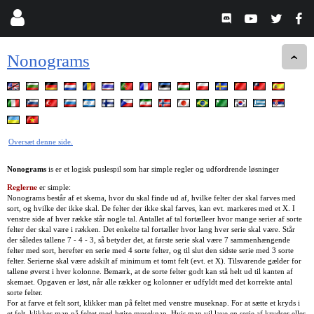
Nonograms
Oversæt denne side.
Nonograms
is er et logisk puslespil som har simple regler og udfordrende løsninger
Reglerne
er simple:
Nonograms består af et skema, hvor du skal finde ud af, hvilke felter der skal farves med
sort, og hvilke der ikke skal. De felter der ikke skal farves, kan evt. markeres med et X. I
venstre side af hver række står nogle tal. Antallet af tal fortælleer hvor mange serier af sorte
felter der skal være i rækken. Det enkelte tal fortæller hvor lang hver serie skal være. Står
der således tallene 7 - 4 - 3, så betyder det, at første serie skal være 7 sammenhængende
felter med sort, herefter en serie med 4 sorte felter, og til slut den sidste serie med 3 sorte
felter. Serierne skal være adskilt af minimum et tomt felt (evt. et X). Tilsvarende gælder for
tallene øverst i hver kolonne. Bemærk, at de sorte felter godt kan stå helt ud til kanten af
skemaet. Opgaven er løst, når alle rækker og kolonner er udfyldt med det korrekte antal
sorte felter.
For at farve et felt sort, klikker man på feltet med venstre museknap. For at sætte et kryds i
et felt, klikker man på feltet med højre museknap. Hvis man vil lave en serie af krydser eller