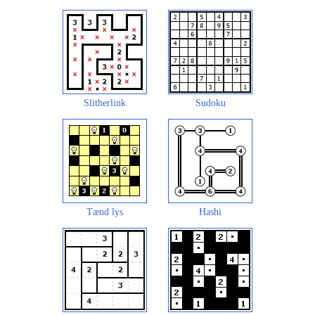
Slitherlink
Sudoku
Tænd lys
Hashi